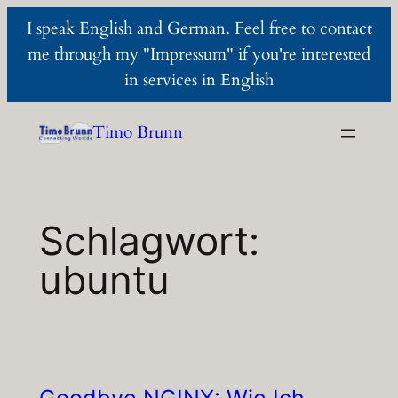
I speak English and German. Feel free to contact
me through my "Impressum" if you're interested
in services in English
Zum
Timo Brunn
Inhalt
springen
Schlagwort:
ubuntu
Goodbye NGINX: Wie Ich