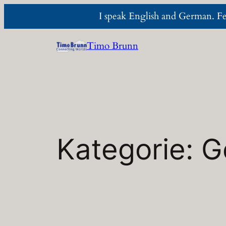
I speak English and German. Fee
Zum
Timo Brunn
Inhalt
springen
Kategorie:
G