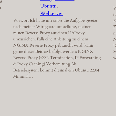
nd
Ubuntu
, 
t
V
Webserver
i
Vorwort Ich hatte mir selbst die Aufgabe gesetzt,
E
nach meiner Wireguard umstellung, meinen
Z
reinen Reverse Proxy auf einen HAProxy
n
umzuziehen. Falls eine Anleitung zu einem
N
NGINX Reverse Proxy gebraucht wird, kann
D
gerne dieser Beitrag befolgt werden: NGINX
M
Reverse Proxy (+SSL Termination, IP Forwarding
v
& Proxy Caching) Vorbereitung Als
Betriebssystem kommt diesmal ein Ubuntu 22.04
Minimal…