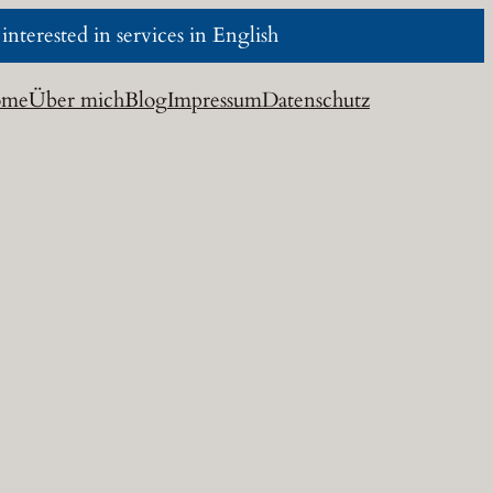
nterested in services in English
ome
Über mich
Blog
Impressum
Datenschutz