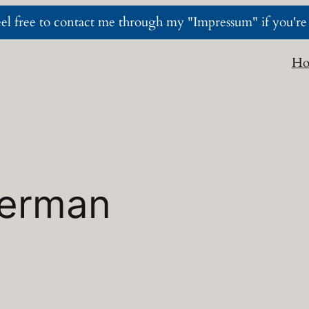
l free to contact me through my "Impressum" if you're i
H
erman