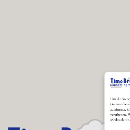
Um dir ein op
Geräteinform
zustimmst, kö
verarbeiten. 
Merkmale und