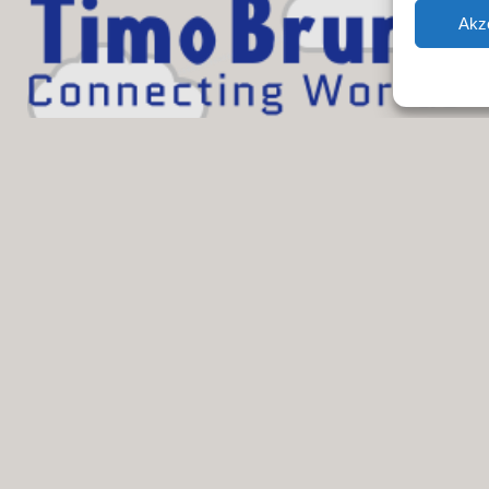
Akz
GitHub
LinkedIn
Instagram