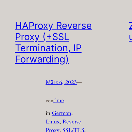
HAProxy Reverse
Proxy (+SSL
Termination, IP
Forwarding)
März 6, 2023
—
timo
von
in
German
, 
Linux
, 
Reverse
Proxy
, 
SSL/TLS
, 