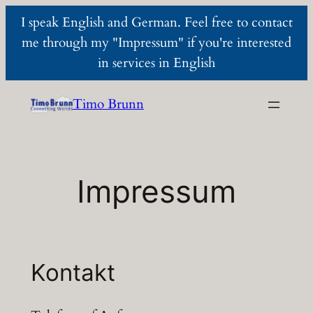
I speak English and German. Feel free to contact
me through my "Impressum" if you're interested
in services in English
Zum
Timo Brunn
Inhalt
springen
Impressum
Kontakt