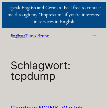
I speak English and German. Feel free to contact
me through my "Impressum" if you're interested
in services in English
Zum
Timo Brunn
Inhalt
springen
Schlagwort:
tcpdump
Goodbye NGINX: Wie Ich