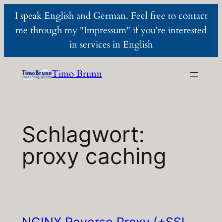
I speak English and German. Feel free to contact
me through my "Impressum" if you're interested
in services in English
Zum
Timo Brunn
Inhalt
springen
Schlagwort:
proxy caching
NGINX Reverse Proxy (+SSL