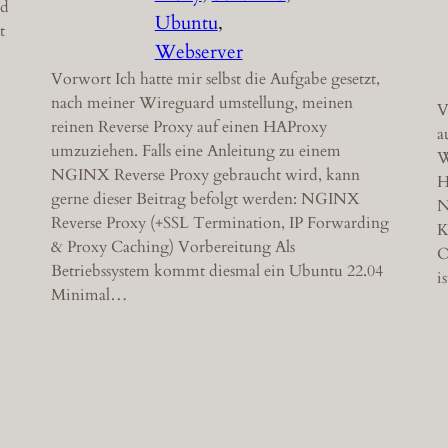
nd
Ubuntu
, 
t
Webserver
Vorwort Ich hatte mir selbst die Aufgabe gesetzt,
nach meiner Wireguard umstellung, meinen
V
reinen Reverse Proxy auf einen HAProxy
a
umzuziehen. Falls eine Anleitung zu einem
W
NGINX Reverse Proxy gebraucht wird, kann
H
gerne dieser Beitrag befolgt werden: NGINX
N
Reverse Proxy (+SSL Termination, IP Forwarding
K
& Proxy Caching) Vorbereitung Als
O
Betriebssystem kommt diesmal ein Ubuntu 22.04
i
Minimal…