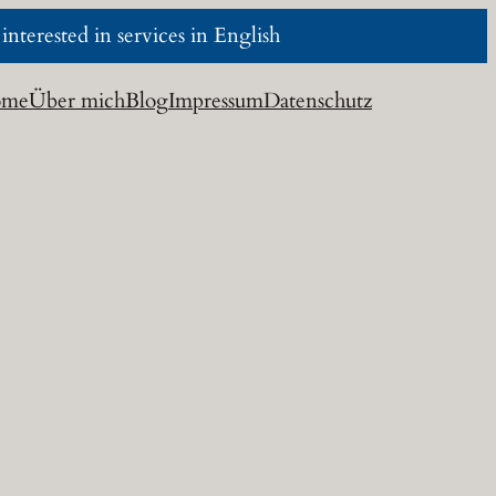
nterested in services in English
ome
Über mich
Blog
Impressum
Datenschutz