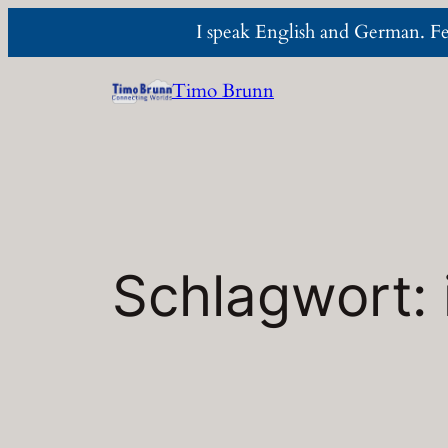
I speak English and German. Fee
Zum
Timo Brunn
Inhalt
springen
Schlagwort: