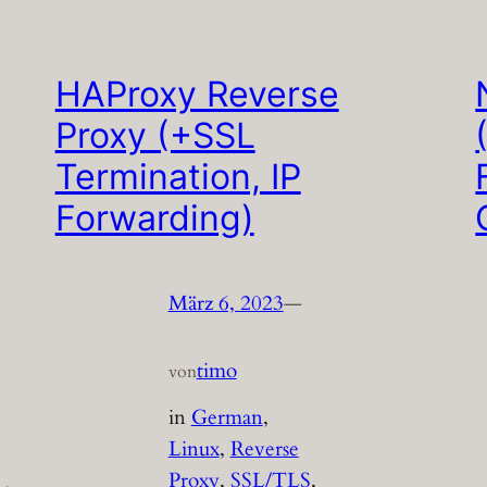
HAProxy Reverse
Proxy (+SSL
Termination, IP
Forwarding)
März 6, 2023
—
timo
von
in
German
, 
Linux
, 
Reverse
Proxy
, 
SSL/TLS
, 