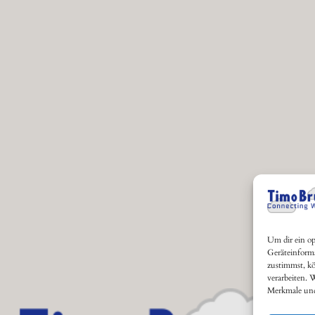
Um dir ein op
Geräteinform
zustimmst, kö
verarbeiten. 
Merkmale und