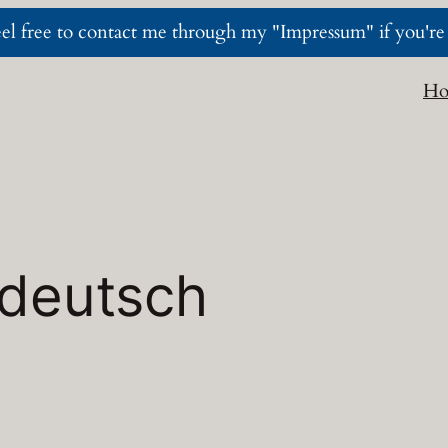
l free to contact me through my "Impressum" if you're i
H
deutsch