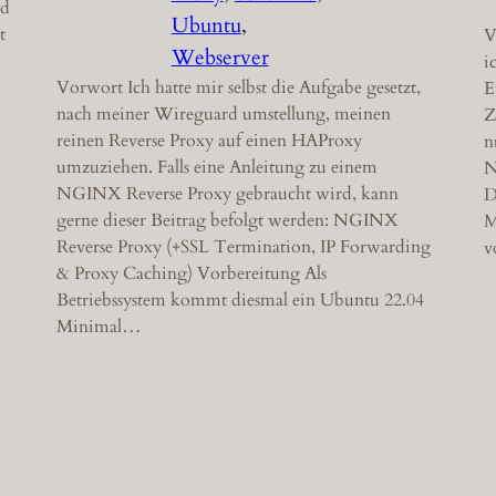
nd
Ubuntu
, 
t
V
Webserver
i
Vorwort Ich hatte mir selbst die Aufgabe gesetzt,
E
nach meiner Wireguard umstellung, meinen
Z
reinen Reverse Proxy auf einen HAProxy
n
umzuziehen. Falls eine Anleitung zu einem
N
NGINX Reverse Proxy gebraucht wird, kann
D
gerne dieser Beitrag befolgt werden: NGINX
M
Reverse Proxy (+SSL Termination, IP Forwarding
v
& Proxy Caching) Vorbereitung Als
Betriebssystem kommt diesmal ein Ubuntu 22.04
Minimal…