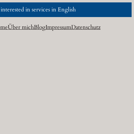
nterested in services in English
ome
Über mich
Blog
Impressum
Datenschutz