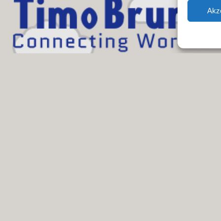
Akz
GitHub
LinkedIn
Instagram