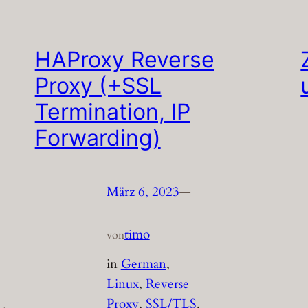
HAProxy Reverse
Proxy (+SSL
Termination, IP
Forwarding)
März 6, 2023
—
timo
von
in
German
, 
Linux
, 
Reverse
Proxy
, 
SSL/TLS
, 