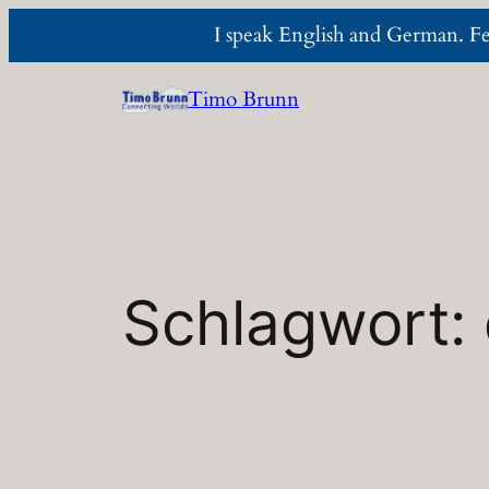
I speak English and German. Fee
Zum
Timo Brunn
Inhalt
springen
Schlagwort: